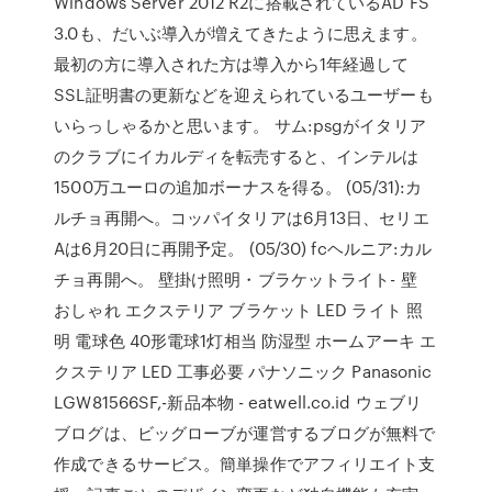
Windows Server 2012 R2に搭載されているAD FS
3.0も、だいぶ導入が増えてきたように思えます。
最初の方に導入された方は導入から1年経過して
SSL証明書の更新などを迎えられているユーザーも
いらっしゃるかと思います。 サム:psgがイタリア
のクラブにイカルディを転売すると、インテルは
1500万ユーロの追加ボーナスを得る。 (05/31):カ
ルチョ再開へ。コッパイタリアは6月13日、セリエ
Aは6月20日に再開予定。 (05/30) fcヘルニア:カル
チョ再開へ。 壁掛け照明・ブラケットライト- 壁
おしゃれ エクステリア ブラケット LED ライト 照
明 電球色 40形電球1灯相当 防湿型 ホームアーキ エ
クステリア LED 工事必要 パナソニック Panasonic
LGW81566SF,-新品本物 - eatwell.co.id ウェブリ
ブログは、ビッグローブが運営するブログが無料で
作成できるサービス。簡単操作でアフィリエイト支