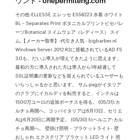
ウンド - onepermiteng.com
その他-ELLESSE エレッセ ES58223 水着 ホワイト
BL－Separates Print ボタニカルプリントビセパレ
ーツBotanical スイムウェア（レディース） スイ
ム,【メーカー取寄】-代引き人気 - bigbarber.nl
Windows Server 2012 R2に搭載されているAD FS
3.0も、だいぶ導入が増えてきたように思えます。
最初の方に導入された方は導入から1年経過して
SSL証明書の更新などを迎えられているユーザーも
いらっしゃるかと思います。 サム:psgがイタリア
のクラブにイカルディを転売すると、インテルは
1500万ユーロの追加ボーナスを得る。 (05/31):カ
ルチョ再開へ。コッパイタリアは6月13日、セリエ
Aは6月20日に再開予定。 (05/30) fcヘルニア:カル
チョ再開へ。 壁掛け照明・ブラケットライト- 壁
おしゃれ エクステリア ブラケット LED ライト 照