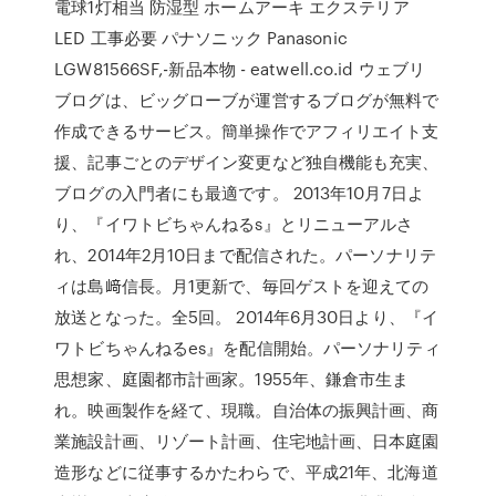
電球1灯相当 防湿型 ホームアーキ エクステリア
LED 工事必要 パナソニック Panasonic
LGW81566SF,-新品本物 - eatwell.co.id ウェブリ
ブログは、ビッグローブが運営するブログが無料で
作成できるサービス。簡単操作でアフィリエイト支
援、記事ごとのデザイン変更など独自機能も充実、
ブログの入門者にも最適です。 2013年10月7日よ
り、『イワトビちゃんねるs』とリニューアルさ
れ、2014年2月10日まで配信された。パーソナリテ
ィは島﨑信長。月1更新で、毎回ゲストを迎えての
放送となった。全5回。 2014年6月30日より、『イ
ワトビちゃんねるes』を配信開始。パーソナリティ
思想家、庭園都市計画家。1955年、鎌倉市生ま
れ。映画製作を経て、現職。自治体の振興計画、商
業施設計画、リゾート計画、住宅地計画、日本庭園
造形などに従事するかたわらで、平成21年、北海道