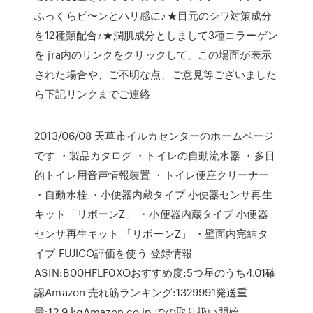
ふっくらピ〜ンとハリ感に♪★目元のシワ対策成分
を12種類配合♪★潤肌成分としまして3種コラーゲン
を jra内のリンクをクリックして、この場面が表示
された場合や、ご不明な点、ご意見等ございました
ら下記リンクまでご連絡
2013/06/08 天草市イルカセンターのホームページ
です ・製品カタログ ・トイレの自動流水器 ・多目
的トイレ用音声情報装置 ・トイレ便座クリーナー
・自動水栓 ・小便器内蔵タイプ 小便器センサ再生
キット「リボーンZ」 ・小便器内蔵タイプ 小便器
センサ再生キット 「リボーンZ」 ・壁面内完結タ
イプ FUJICO評価を使う 登録情報
ASIN:B00HFLF0XOおすすめ度:5つ星のうち4.01確
認Amazon 売れ筋ランキング:1329991発送重
量:12.9 kgAmazon.co.jp での取り扱い開始