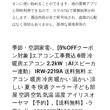
タンに使い始めることができます。他の業務アプリ
と同時利用できるので、スマホ1台で業務効率が向
上します。通話内容が全て暗号化され、盗聴の心配
はなく混信もありません。面倒な基地局等の
季節・空調家電-。[5%OFFクーポ
ン対象 ]エアコン工事費込 6畳 冷
暖房エアコン 2.2kW（AIスピーカ
ー連動） IRW-2219A 送料無料 エ
アコン 暖房 冷房 暖かい 温かい 涼
しい 夏 冬 快適 クーラー 子ども部
屋 空調 空気 気温 温度 アイリスオ
ーヤマ 【予約】,【送料無料】-ラ