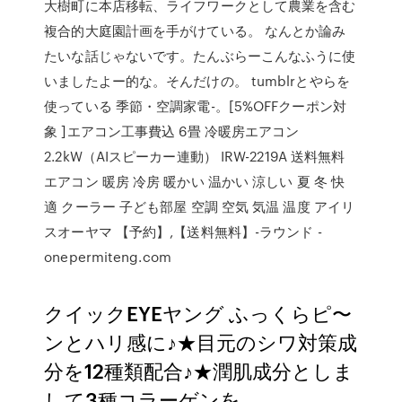
大樹町に本店移転、ライフワークとして農業を含む
複合的大庭園計画を手がけている。 なんとか論み
たいな話じゃないです。たんぶらーこんなふうに使
いましたよー的な。そんだけの。 tumblrとやらを
使っている 季節・空調家電-。[5%OFFクーポン対
象 ]エアコン工事費込 6畳 冷暖房エアコン
2.2kW（AIスピーカー連動） IRW-2219A 送料無料
エアコン 暖房 冷房 暖かい 温かい 涼しい 夏 冬 快
適 クーラー 子ども部屋 空調 空気 気温 温度 アイリ
スオーヤマ 【予約】,【送料無料】-ラウンド -
onepermiteng.com
クイックEYEヤング ふっくらピ〜
ンとハリ感に♪★目元のシワ対策成
分を12種類配合♪★潤肌成分としま
して3種コラーゲンを