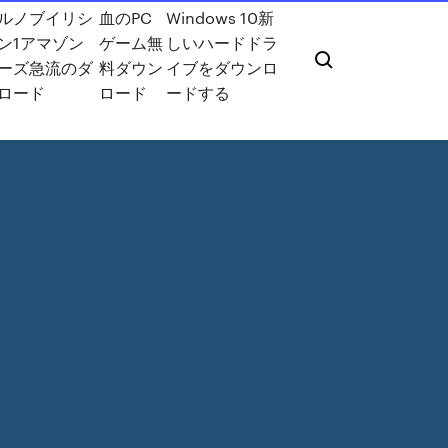
ルノブイリシ
血のPC
Windows 10新
ン1アマゾン
ゲーム無
しいハードドラ
ーズ急流のダ
料ダウン
イブをダウンロ
ロード
ロード
ードする