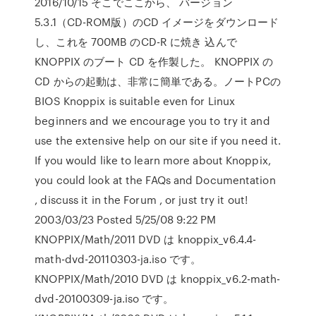
2016/10/15 そこでここから、 バージョン
5.3.1（CD-ROM版）のCD イメージをダウンロード
し、これを 700MB のCD-R に焼き 込んで
KNOPPIX のブート CD を作製した。 KNOPPIX の
CD からの起動は、非常に簡単である。ノートPCの
BIOS Knoppix is suitable even for Linux
beginners and we encourage you to try it and
use the extensive help on our site if you need it.
If you would like to learn more about Knoppix,
you could look at the FAQs and Documentation
, discuss it in the Forum , or just try it out!
2003/03/23 Posted 5/25/08 9:22 PM
KNOPPIX/Math/2011 DVD は knoppix_v6.4.4-
math-dvd-20110303-ja.iso です。
KNOPPIX/Math/2010 DVD は knoppix_v6.2-math-
dvd-20100309-ja.iso です。