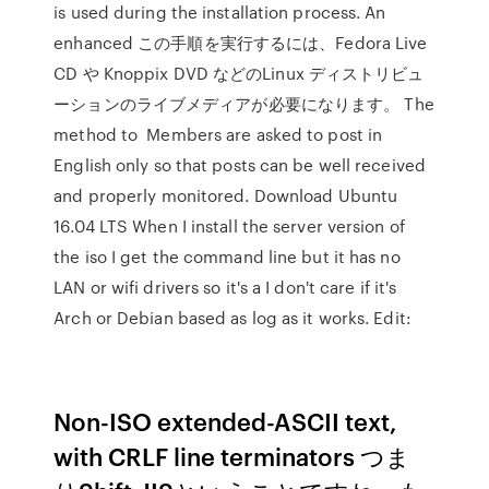
is used during the installation process. An
enhanced この手順を実行するには、Fedora Live
CD や Knoppix DVD などのLinux ディストリビュ
ーションのライブメディアが必要になります。 The
method to Members are asked to post in
English only so that posts can be well received
and properly monitored. Download Ubuntu
16.04 LTS When I install the server version of
the iso I get the command line but it has no
LAN or wifi drivers so it's a I don't care if it's
Arch or Debian based as log as it works. Edit:
Non-ISO extended-ASCII text,
with CRLF line terminators つま